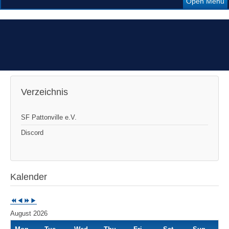
Open Menu
Previous
Previous
Next
Next
Year
Month
Year
Month
Verzeichnis
SF Pattonville e.V.
Discord
Kalender
August 2026