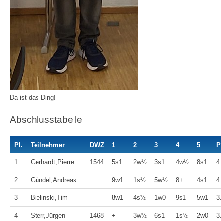
Da ist das Ding!
Abschlusstabelle
Pl.
Teilnehmer
DWZ
1
2
3
4
5
P
1
Gerhardt,Pierre
1544
5s1
2w½
3s1
4w½
8s1
4
2
Gündel,Andreas
9w1
1s½
5w½
8+
4s1
4
3
Bielinski,Tim
8w1
4s½
1w0
9s1
5w1
3
4
Sterr,Jürgen
1468
+
3w½
6s1
1s½
2w0
3