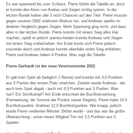
Es war spannend bis zum Schluss. Pierre führte die Tabelle an, doch
er konnte den Atem von Andras und Jürgen richtig spüren. In der
letzten Runde hatten alle 3 noch Chancen auf den Titel. Pierre musste
gegen unseren DWZ stärksten Markus ran, und Andreas spielte im
direkten Vergleich gegen Jürgen. Mehr Spannung ging nicht, und dass
alles in der letzten Runde. Pierre konnte mit einem Sieg alles klar
machen, spielt er jedoch unentschieden konnte Andreas und Jürgen
mit einem Sieg vorbeiziehen. Am Ende boxte sich Pierre jedoch
souverän durch und Andreas konnte ebenfalls einen Sieg einfahren.
Pierre und Andreas haben 4 Punkte. Was sagt die Tabelle:
Pierre Gerhardt ist der neue Vereinsmeister 2022
.
Er gab kein Spiel ab (lediglich 2 Remis) und konnte mit 4,0 Punkten
aus 5 Partien den ersten Platz erreichen. Zweiter wurde Andreas - der
auch kein Spiel abgab - auch mit 4,0 Punkten aus 5 Partien. Was
nun? Ein Stichkampf? Am Ende entschied die Buchholzwertung
(Feinwertung, die Summe der Punkte seiner Gegner). Pierre hatte 14,0
Buchholzpunkte, Andreas 12,0 Buchholzpunkte. Wie knapp, jedoch
wurde Pierre verdienter Meister. Dritter wurde - und das war die große
Überraschung - unser neues Mitglied Tim mit 3,5 Punkten aus 5
Spielen.