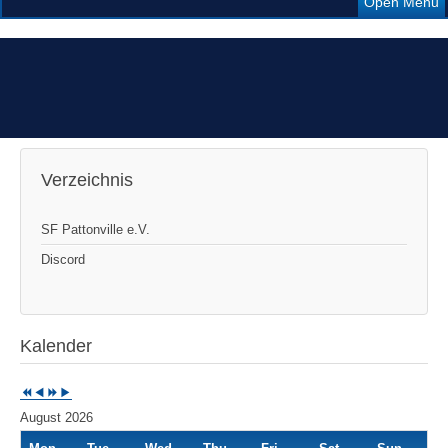
Open Menu
Previous
Previous
Next
Next
Year
Month
Year
Month
Verzeichnis
SF Pattonville e.V.
Discord
Kalender
August 2026