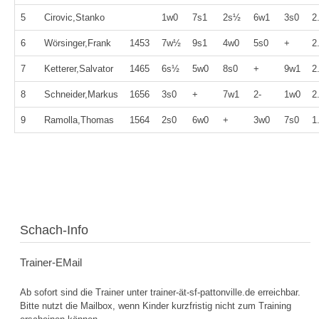
5
Cirovic,Stanko
1w0
7s1
2s½
6w1
3s0
2
6
Wörsinger,Frank
1453
7w½
9s1
4w0
5s0
+
2
7
Ketterer,Salvator
1465
6s½
5w0
8s0
+
9w1
2
8
Schneider,Markus
1656
3s0
+
7w1
2-
1w0
2
9
Ramolla,Thomas
1564
2s0
6w0
+
3w0
7s0
1
Schach-Info
Trainer-EMail
Ab sofort sind die Trainer unter trainer-ät-sf-pattonville.de erreichbar.
Bitte nutzt die Mailbox, wenn Kinder kurzfristig nicht zum Training